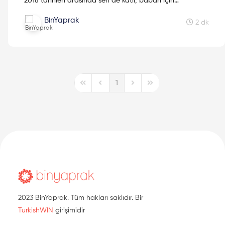
2016 tarihleri arasında sen de katıl, baban için
GittiGidiyor'dan hediye çeki kazan! Detaylar bu yazıda!
BinYaprak
2 dk
1
First Page
Previous Page
Next Page
Last Page
2023 BinYaprak. Tüm hakları saklıdır. Bir
TurkishWIN
girişimidir