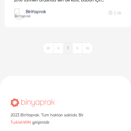
2016 tarihleri arasında sen de katıl, baban için
GittiGidiyor'dan hediye çeki kazan! Detaylar bu yazıda!
BinYaprak
2 dk
1
First Page
Previous Page
Next Page
Last Page
2023 BinYaprak. Tüm hakları saklıdır. Bir
TurkishWIN
girişimidir