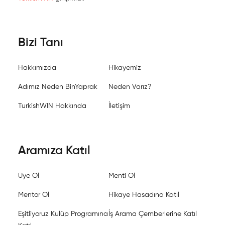
Bizi Tanı
Hakkımızda
Hikayemiz
Adımız Neden BinYaprak
Neden Varız?
TurkishWIN Hakkında
İletişim
Aramıza Katıl
Üye Ol
Menti Ol
Mentor Ol
Hikaye Hasadına Katıl
Eşitliyoruz Kulüp Programına
İş Arama Çemberlerine Katıl