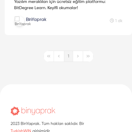
Yazılım meraklıları için ücretsiz eğitim platformu:
BitDegree Learn. Keyifli okumalar!
BinYaprak
1 dk
1
First Page
Previous Page
Next Page
Last Page
2023 BinYaprak. Tüm hakları saklıdır. Bir
TurkishWIN
girişimidir