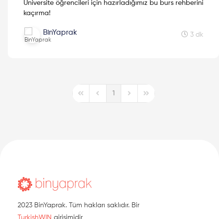
Üniversite öğrencileri için hazırladığımız bu burs rehberini
kaçırma!
BinYaprak
3 dk
1
First Page
Previous Page
Next Page
Last Page
2023 BinYaprak. Tüm hakları saklıdır. Bir
TurkishWIN
girişimidir