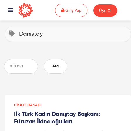
Giriş Yap
Giriş Yap
Üye Ol
Danıştay
Ara
HIKAYE HASADI
İlk Türk Kadın Danıştay Başkanı:
Füruzan İkincioğulları