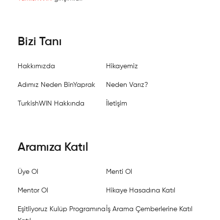
Bizi Tanı
Hakkımızda
Hikayemiz
Adımız Neden BinYaprak
Neden Varız?
TurkishWIN Hakkında
İletişim
Aramıza Katıl
Üye Ol
Menti Ol
Mentor Ol
Hikaye Hasadına Katıl
Eşitliyoruz Kulüp Programına
İş Arama Çemberlerine Katıl