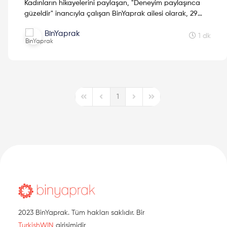
Kadınların hikayelerini paylaşan, "Deneyim paylaşınca
güzeldir" inancıyla çalışan BinYaprak ailesi olarak, 29
Ekim'de BinYaprak Hikaye Hasadı Hareketini başlattık.
BinYaprak
Cumhuriyetimizin 2. yüzyılına kadınların hikayelerini
1 dk
hediye etmek için çıktığımız Hikaye Hasadına, ilklerin
hikayeleri ile devam ediyoruz.
1
First Page
Previous Page
Next Page
Last Page
2023 BinYaprak. Tüm hakları saklıdır. Bir
TurkishWIN
girişimidir