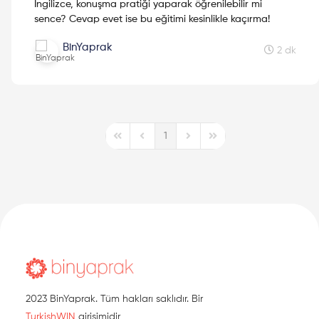
İngilizce, konuşma pratiği yaparak öğrenilebilir mi
sence? Cevap evet ise bu eğitimi kesinlikle kaçırma!
BinYaprak
2 dk
1
First Page
Previous Page
Next Page
Last Page
2023 BinYaprak. Tüm hakları saklıdır. Bir
TurkishWIN
girişimidir