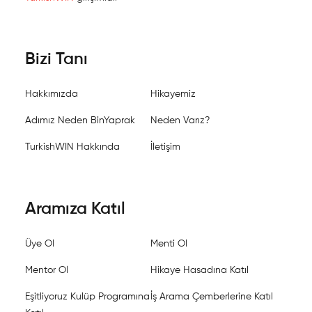
Bizi Tanı
Hakkımızda
Hikayemiz
Adımız Neden BinYaprak
Neden Varız?
TurkishWIN Hakkında
İletişim
Aramıza Katıl
Üye Ol
Menti Ol
Mentor Ol
Hikaye Hasadına Katıl
Eşitliyoruz Kulüp Programına
İş Arama Çemberlerine Katıl