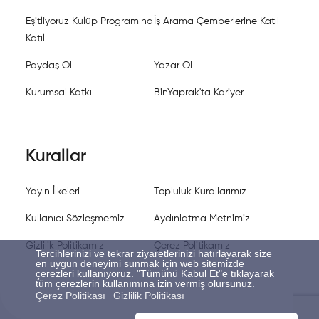
Eşitliyoruz Kulüp Programına
İş Arama Çemberlerine Katıl
Katıl
Paydaş Ol
Yazar Ol
Kurumsal Katkı
BinYaprak'ta Kariyer
Kurallar
Yayın İlkeleri
Topluluk Kurallarımız
Kullanıcı Sözleşmemiz
Aydınlatma Metnimiz
Gizlilik Politikamız
Çerez Politikamız
Tercihlerinizi ve tekrar ziyaretlerinizi hatırlayarak size
en uygun deneyimi sunmak için web sitemizde
çerezleri kullanıyoruz. "Tümünü Kabul Et"e tıklayarak
tüm çerezlerin kullanımına izin vermiş olursunuz.
Çerez Politikası
Gizlilik Politikası