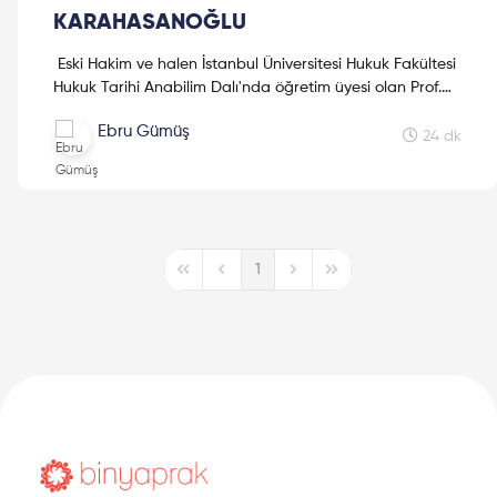
KARAHASANOĞLU
Eski Hakim ve halen İstanbul Üniversitesi Hukuk Fakültesi
Hukuk Tarihi Anabilim Dalı'nda öğretim üyesi olan Prof.
Dr. Cihan OSMANAĞAOĞLU KARAHASANOĞLU ile hukuk
Ebru Gümüş
meslekleri üzerine harika bir röportaj gerçekleştirdik.
24 dk
Keyifli okumalar!
1
First Page
Previous Page
Next Page
Last Page