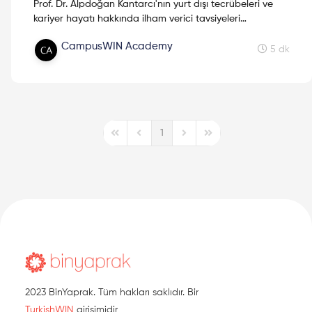
Prof. Dr. Alpdoğan Kantarcı'nın yurt dışı tecrübeleri ve
kariyer hayatı hakkında ilham verici tavsiyeleri
öğrenebileceğiniz harika bir röportaj!
CampusWIN Academy
5 dk
1
First Page
Previous Page
Next Page
Last Page
2023 BinYaprak. Tüm hakları saklıdır. Bir
TurkishWIN
girişimidir