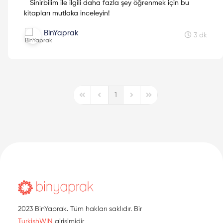
Sinirbilim ile ilgili daha fazla şey öğrenmek için bu
kitapları mutlaka inceleyin!
BinYaprak
3 dk
1
First Page
Previous Page
Next Page
Last Page
2023 BinYaprak. Tüm hakları saklıdır. Bir
TurkishWIN
girişimidir