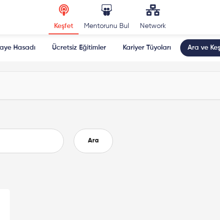
Keşfet
Mentorunu Bul
Network
kaye Hasadı
Ücretsiz Eğitimler
Kariyer Tüyoları
Ara ve Keş
Ara