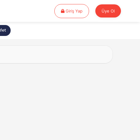
Giriş Yap
Giriş Yap
Üye Ol
fet