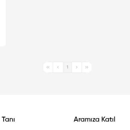
1
First Page
Previous Page
Next Page
Last Page
i Tanı
Aramıza Katıl