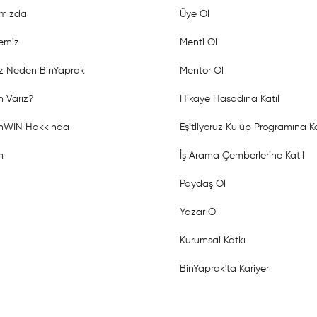
mızda
Üye Ol
emiz
Menti Ol
z Neden BinYaprak
Mentor Ol
 Varız?
Hikaye Hasadına Katıl
shWIN Hakkında
Eşitliyoruz Kulüp Programına Ka
m
İş Arama Çemberlerine Katıl
Paydaş Ol
Yazar Ol
Kurumsal Katkı
BinYaprak'ta Kariyer