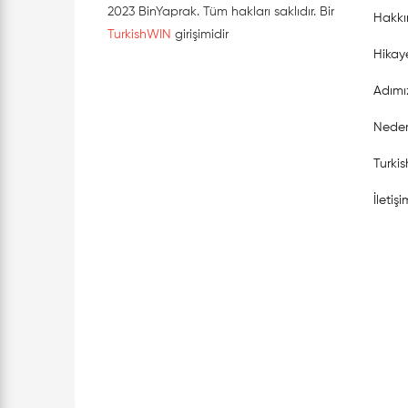
2023 BinYaprak. Tüm hakları saklıdır. Bir
Hakkı
TurkishWIN
girişimidir
Hikay
Adımı
Neden
Turki
İletişi