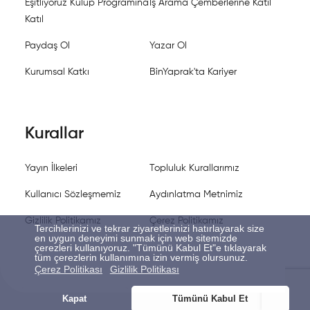
Eşitliyoruz Kulüp Programına
İş Arama Çemberlerine Katıl
Katıl
Paydaş Ol
Yazar Ol
Kurumsal Katkı
BinYaprak'ta Kariyer
Kurallar
Yayın İlkeleri
Topluluk Kurallarımız
Kullanıcı Sözleşmemiz
Aydınlatma Metnimiz
Gizlilik Politikamız
Çerez Politikamız
Tercihlerinizi ve tekrar ziyaretlerinizi hatırlayarak size
en uygun deneyimi sunmak için web sitemizde
çerezleri kullanıyoruz. "Tümünü Kabul Et"e tıklayarak
tüm çerezlerin kullanımına izin vermiş olursunuz.
Çerez Politikası
Gizlilik Politikası
Kapat
Tümünü Kabul Et