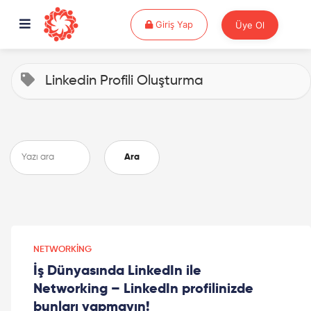
Giriş Yap
Giriş Yap
Üye Ol
Linkedin Profili Oluşturma
Ara
NETWORKING
İş Dünyasında LinkedIn ile
Networking – LinkedIn profilinizde
bunları yapmayın!