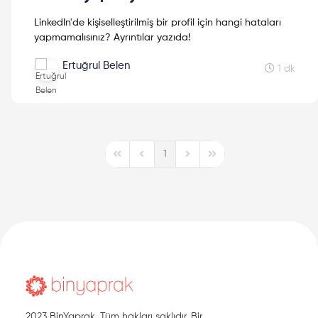
LinkedIn'de kişiselleştirilmiş bir profil için hangi hataları
yapmamalısınız? Ayrıntılar yazıda!
Ertuğrul Belen
1 dk
1
First Page
Previous Page
Next Page
Last Page
2023 BinYaprak. Tüm hakları saklıdır. Bir