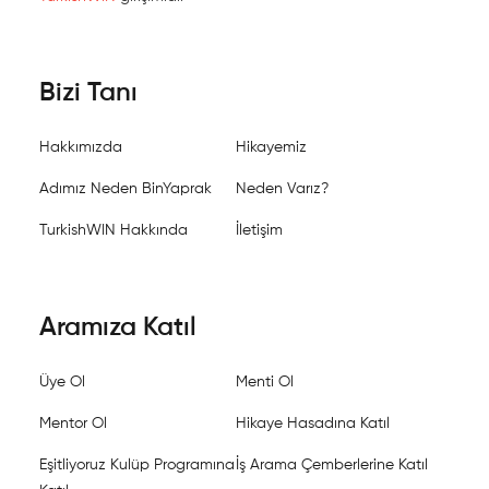
Bizi Tanı
Hakkımızda
Hikayemiz
Adımız Neden BinYaprak
Neden Varız?
TurkishWIN Hakkında
İletişim
Aramıza Katıl
Üye Ol
Menti Ol
Mentor Ol
Hikaye Hasadına Katıl
Eşitliyoruz Kulüp Programına
İş Arama Çemberlerine Katıl