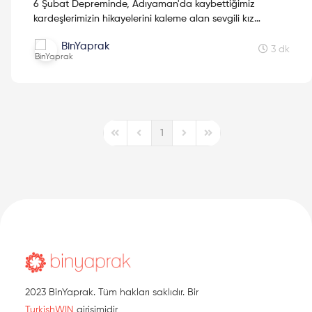
6 Şubat Depreminde, Adıyaman'da kaybettiğimiz
kardeşlerimizin hikayelerini kaleme alan sevgili kız
kardeşimiz Mine Kavasoğulları'na teşekkür ederiz.
BinYaprak
3 dk
1
First Page
Previous Page
Next Page
Last Page
2023 BinYaprak. Tüm hakları saklıdır. Bir
TurkishWIN
girişimidir