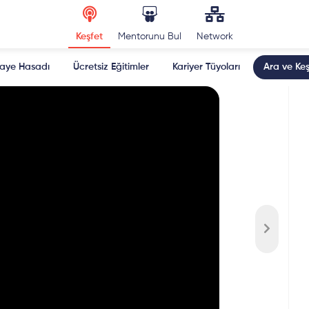
Keşfet
Mentorunu Bul
Network
kaye Hasadı
Ücretsiz Eğitimler
Kariyer Tüyoları
Ara ve Keş