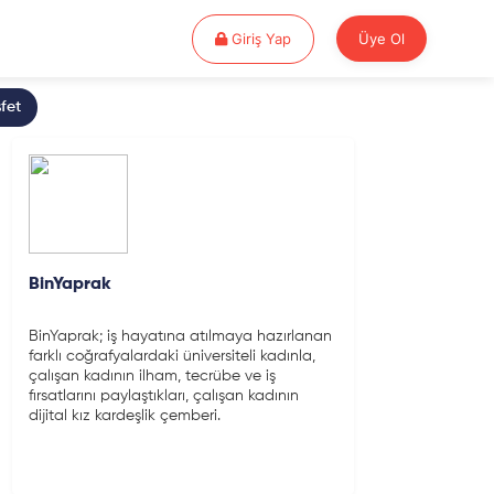
Giriş Yap
Giriş Yap
Üye Ol
fet
BinYaprak
BinYaprak; iş hayatına atılmaya hazırlanan
farklı coğrafyalardaki üniversiteli kadınla,
çalışan kadının ilham, tecrübe ve iş
fırsatlarını paylaştıkları, çalışan kadının
dijital kız kardeşlik çemberi.