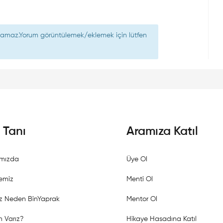
nılamaz.Yorum görüntülemek/eklemek için lütfen
i Tanı
Aramıza Katıl
mızda
Üye Ol
emiz
Menti Ol
z Neden BinYaprak
Mentor Ol
 Varız?
Hikaye Hasadına Katıl