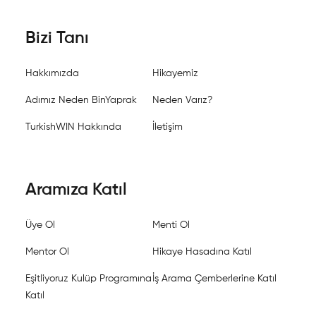
Bizi Tanı
Hakkımızda
Hikayemiz
Adımız Neden BinYaprak
Neden Varız?
TurkishWIN Hakkında
İletişim
Aramıza Katıl
Üye Ol
Menti Ol
Mentor Ol
Hikaye Hasadına Katıl
Eşitliyoruz Kulüp Programına
İş Arama Çemberlerine Katıl
Katıl