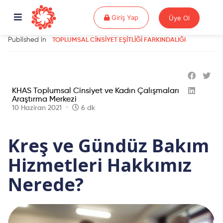
Giriş Yap
Giriş Yap
Üye Ol
Published in
TOPLUMSAL CINSIYET EŞITLIĞI FARKINDALIĞI
KHAS Toplumsal Cinsiyet ve Kadın Çalışmaları
Araştırma Merkezi
10 Haziran 2021
6 dk
Kreş ve Gündüz Bakım
Hizmetleri Hakkımız
Nerede?