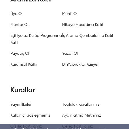
Üye Ol
Menti Ol
Mentor Ol
Hikaye Hasadına Katıl
Eşitliyoruz Kulüp Programına
İş Arama Çemberlerine Katıl
Katıl
Paydaş Ol
Yazar Ol
Kurumsal Katkı
BinYaprak'ta Kariyer
Kurallar
Yayın İlkeleri
Topluluk Kurallarımız
Kullanıcı Sözleşmemiz
Aydınlatma Metnimiz
Gizlilik Politikamız
Çerez Politikamız