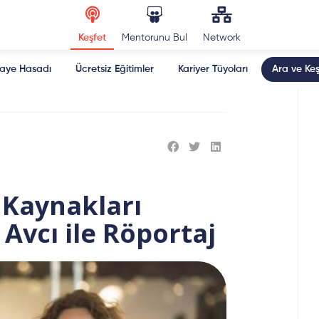
Keşfet
Mentorunu Bul
Network
kaye Hasadı
Ücretsiz Eğitimler
Kariyer Tüyoları
Ara ve Keş
 Kaynakları
Avcı ile Röportaj