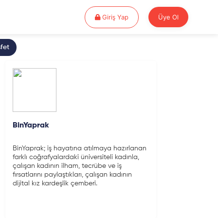
Giriş Yap
Giriş Yap
Üye Ol
fet
BinYaprak
BinYaprak; iş hayatına atılmaya hazırlanan
farklı coğrafyalardaki üniversiteli kadınla,
çalışan kadının ilham, tecrübe ve iş
fırsatlarını paylaştıkları, çalışan kadının
dijital kız kardeşlik çemberi.