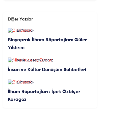
Diğer Yazılar
BinYaprak
Binyaprak İlham Röportajları: Güler
Yıldırım
Mine Yücesoy Dirancı
İnsan ve Kültür Dönüşüm Sohbetleri
BinYaprak
İlham Röportajları : İpek Özbiçer
Karagöz