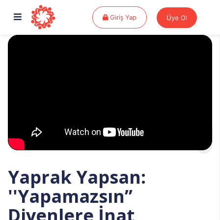
Giriş Yap
Giriş Yap
Üye Ol
Yaprak Yapsan:
''Yapamazsın’’
Diyenlere İnat