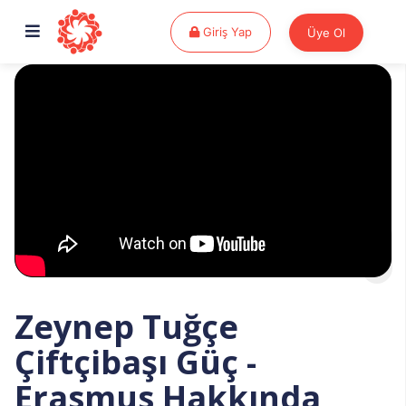
Giriş Yap
Giriş Yap
Üye Ol
Zeynep Tuğçe
Çiftçibaşı Güç -
Erasmus Hakkında