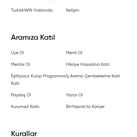
TurkishWIN Hakkında
İletişim
Aramıza Katıl
Üye Ol
Menti Ol
Mentor Ol
Hikaye Hasadına Katıl
Eşitliyoruz Kulüp Programına
İş Arama Çemberlerine Katıl
Katıl
Paydaş Ol
Yazar Ol
Kurumsal Katkı
BinYaprak'ta Kariyer
Kurallar