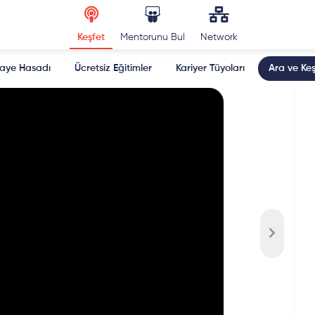
Keşfet
Mentorunu Bul
Network
kaye Hasadı
Ücretsiz Eğitimler
Kariyer Tüyoları
Ara ve Keş