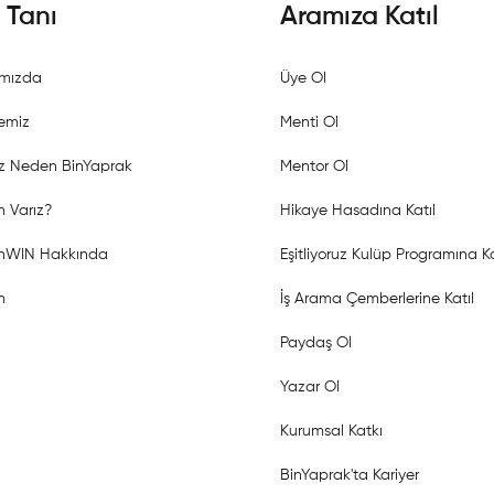
i Tanı
Aramıza Katıl
mızda
Üye Ol
emiz
Menti Ol
z Neden BinYaprak
Mentor Ol
 Varız?
Hikaye Hasadına Katıl
shWIN Hakkında
Eşitliyoruz Kulüp Programına Ka
m
İş Arama Çemberlerine Katıl
Paydaş Ol
Yazar Ol
Kurumsal Katkı
BinYaprak'ta Kariyer