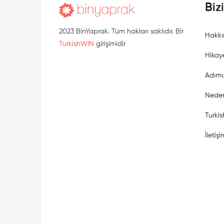
Biz
2023 BinYaprak. Tüm hakları saklıdır. Bir
Hakkı
TurkishWIN
girişimidir
Hikay
Adımı
Neden
Turki
İletişi