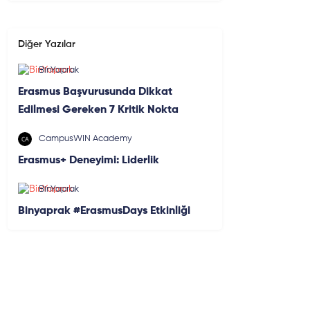
Diğer Yazılar
BinYaprak
Erasmus Başvurusunda Dikkat
Edilmesi Gereken 7 Kritik Nokta
CampusWIN Academy
Erasmus+ Deneyimi: Liderlik
BinYaprak
Binyaprak #ErasmusDays Etkinliği