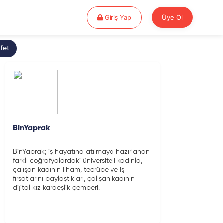
Giriş Yap
Giriş Yap
Üye Ol
fet
BinYaprak
BinYaprak; iş hayatına atılmaya hazırlanan
farklı coğrafyalardaki üniversiteli kadınla,
çalışan kadının ilham, tecrübe ve iş
fırsatlarını paylaştıkları, çalışan kadının
dijital kız kardeşlik çemberi.