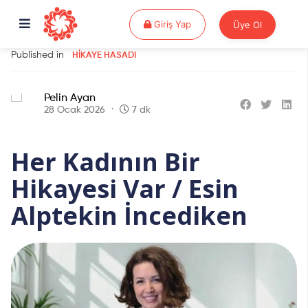
Giriş Yap
Giriş Yap
Üye Ol
Published in
HIKAYE HASADI
Pelin Ayan
28 Ocak 2026
7 dk
Her Kadının Bir
Hikayesi Var / Esin
Alptekin İncediken