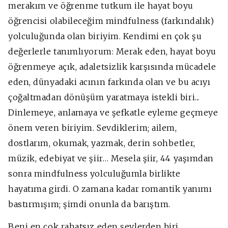
merakım ve öğrenme tutkum ile hayat boyu
öğrencisi olabileceğim mindfulness (farkındalık)
yolculuğunda olan biriyim. Kendimi en çok şu
değerlerle tanımlıyorum: Merak eden, hayat boyu
öğrenmeye açık, adaletsizlik karşısında mücadele
eden, dünyadaki acının farkında olan ve bu acıyı
çoğaltmadan dönüşüm yaratmaya istekli biri...
Dinlemeye, anlamaya ve şefkatle eyleme geçmeye
önem veren biriyim. Sevdiklerim; ailem,
dostlarım, okumak, yazmak, derin sohbetler,
müzik, edebiyat ve şiir… Mesela şiir, 44 yaşımdan
sonra mindfulness yolculuğumla birlikte
hayatıma girdi. O zamana kadar romantik yanımı
bastırmışım; şimdi onunla da barıştım.
Beni en çok rahatsız eden şeylerden biri,