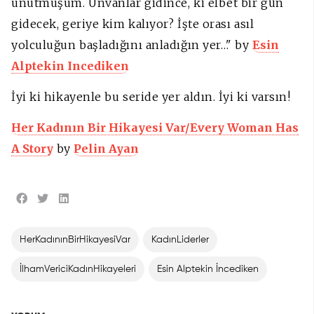
unutmuşum. Unvanlar gidince, ki elbet bir gün
gidecek, geriye kim kalıyor? İşte orası asıl
yolculuğun başladığını anladığın yer…
"
by
Esin
Alptekin Incediken
İyi ki hikayenle bu seride yer aldın. İyi ki varsın!
Her Kadının Bir Hikayesi Var/Every Woman Has
A Story
by
Pelin Ayan
HerKadınınBirHikayesiVar
KadınLiderler
İlhamVericiKadınHikayeleri
Esin Alptekin İncediken