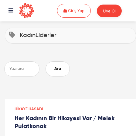
Giriş Yap
Giriş Yap
Üye Ol
KadınLiderler
Ara
HIKAYE HASADI
Her Kadının Bir Hikayesi Var / Melek
Pulatkonak