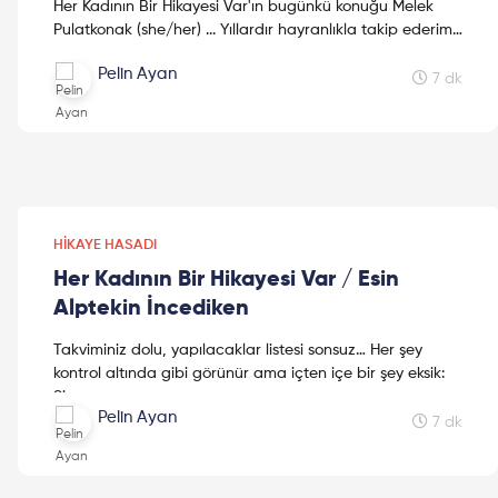
Her Kadının Bir Hikayesi Var'ın bugünkü konuğu Melek
Pulatkonak (she/her) ... Yıllardır hayranlıkla takip ederim,
sohbet etmekten de büyük keyif alırım. Şimdi, ...
Pelin Ayan
7 dk
HIKAYE HASADI
Her Kadının Bir Hikayesi Var / Esin
Alptekin İncediken
Takviminiz dolu, yapılacaklar listesi sonsuz… Her şey
kontrol altında gibi görünür ama içten içe bir şey eksik:
Siz
Pelin Ayan
. Çünkü yaşam, çoğu zaman bizi tanımlarla sarıp
7 dk
sarmalar: Unvanlar, roller, sorumluluklar, bitmeyen
toplantılar, yönetilemeyen takvimler, ertelenen
yaşamayı
buluşmalar… Nefes almak bir otomatik pilota dönüşür. Ve
değil, yalnızca