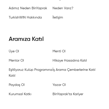
Adımız Neden BinYaprak
Neden Varız?
TurkishWIN Hakkında
İletişim
Aramıza Katıl
Üye Ol
Menti Ol
Mentor Ol
Hikaye Hasadına Katıl
Eşitliyoruz Kulüp Programına
İş Arama Çemberlerine Katıl
Katıl
Paydaş Ol
Yazar Ol
Kurumsal Katkı
BinYaprak'ta Kariyer