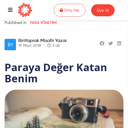
Giriş Yap
Giriş Yap
Üye Ol
Published in
PARA YÖNETIMI
BinYaprak Misafir Yazar
19 Mart 2018
3 dk
Paraya Değer Katan
Benim