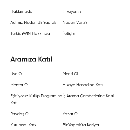
Hakkımızda
Hikayemiz
Adımız Neden BinYaprak
Neden Varız?
TurkishWIN Hakkında
İletişim
Aramıza Katıl
Üye Ol
Menti Ol
Mentor Ol
Hikaye Hasadına Katıl
Eşitliyoruz Kulüp Programına
İş Arama Çemberlerine Katıl
Katıl
Paydaş Ol
Yazar Ol
Kurumsal Katkı
BinYaprak'ta Kariyer