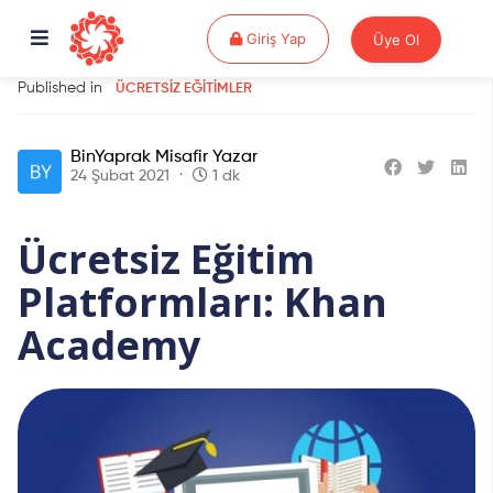
Giriş Yap
Giriş Yap
Üye Ol
Published in
ÜCRETSIZ EĞITIMLER
BinYaprak Misafir Yazar
24 Şubat 2021
1 dk
Ücretsiz Eğitim
Platformları: Khan
Academy