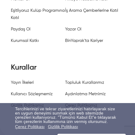
Eşitliyoruz Kulüp Programına
İş Arama Çemberlerine Katıl
Katıl
Paydaş Ol
Yazar Ol
Kurumsal Katkı
BinYaprak'ta Kariyer
Kurallar
Yayın İlkeleri
Topluluk Kurallarımız
Kullanıcı Sözleşmemiz
Aydınlatma Metnimiz
Gizlilik Politikamız
Çerez Politikamız
Tercihlerinizi ve tekrar ziyaretlerinizi hatırlayarak size
en uygun deneyimi sunmak için web sitemizde
çerezleri kullanıyoruz. "Tümünü Kabul Et"e tıklayarak
tüm çerezlerin kullanımına izin vermiş olursunuz.
Çerez Politikası
Gizlilik Politikası