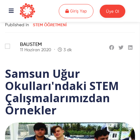
Giriş Yap
Giriş Yap
Üye Ol
Published in
STEM ÖĞRETMENI
BAUSTEM
11 Haziran 2020
3 dk
Samsun Uğur
Okulları'ndaki STEM
Çalışmalarımızdan
Örnekler