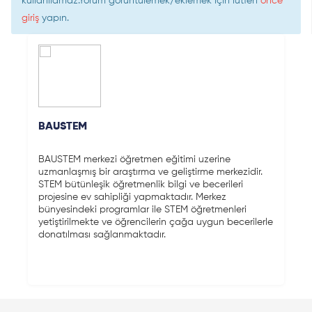
kullanılamaz.Yorum görüntülemek/eklemek için lütfen
önce
giriş
yapın.
BAUSTEM
BAUSTEM merkezi öğretmen eğitimi uzerine
uzmanlaşmış bir araştırma ve geliştirme merkezidir.
STEM bütünleşik öğretmenlik bilgi ve becerileri
projesine ev sahipliği yapmaktadır. Merkez
bünyesindeki programlar ile STEM öğretmenleri
yetiştirilmekte ve öğrencilerin çağa uygun becerilerle
donatılması sağlanmaktadır.