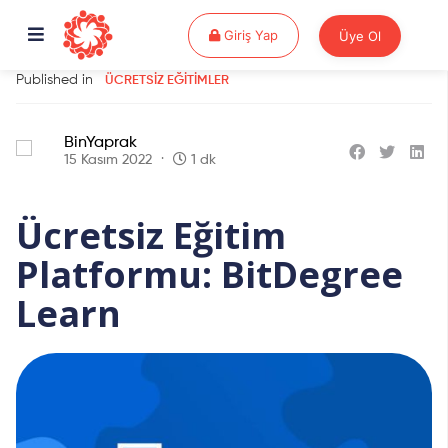
Giriş Yap
Giriş Yap
Üye Ol
Published in
ÜCRETSIZ EĞITIMLER
BinYaprak
15 Kasım 2022
1 dk
Ücretsiz Eğitim
Platformu: BitDegree
Learn