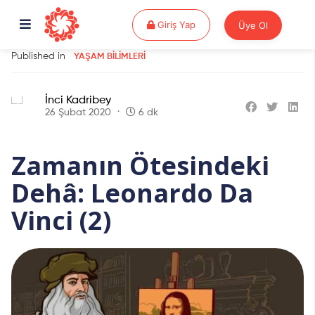
Giriş Yap
Giriş Yap
Üye Ol
Published in
YAŞAM BILIMLERI
İnci Kadribey
26 Şubat 2020
6 dk
Zamanın Ötesindeki
Dehâ: Leonardo Da
Vinci (2)