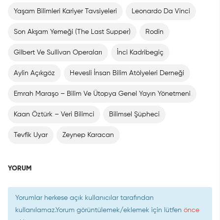
Yaşam Bilimleri Kariyer Tavsiyeleri
Leonardo Da Vinci
Son Akşam Yemeği (The Last Supper)
Rodin
Gilbert Ve Sullivan Operaları
İnci Kadribegiç
Aylin Açıkgöz
Hevesli İnsan Bilim Atölyeleri Derneği
Emrah Maraşo – Bilim Ve Ütopya Genel Yayın Yönetmeni
Kaan Öztürk – Veri Bilimci
Bilimsel Şüpheci
Tevfik Uyar
Zeynep Karacan
YORUM
Yorumlar herkese açık kullanıcılar tarafından
kullanılamaz.Yorum görüntülemek/eklemek için lütfen
önce