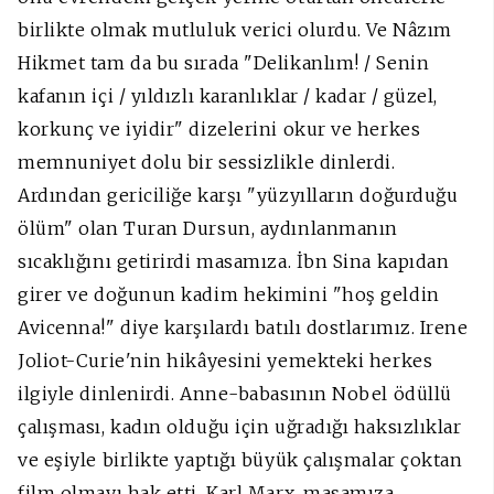
birlikte olmak mutluluk verici olurdu. Ve Nâzım
Hikmet tam da bu sırada "Delikanlım! / Senin
kafanın içi / yıldızlı karanlıklar / kadar / güzel,
korkunç ve iyidir" dizelerini okur ve herkes
memnuniyet dolu bir sessizlikle dinlerdi.
Ardından gericiliğe karşı "yüzyılların doğurduğu
ölüm" olan Turan Dursun, aydınlanmanın
sıcaklığını getirirdi masamıza. İbn Sina kapıdan
girer ve doğunun kadim hekimini "hoş geldin
Avicenna!" diye karşılardı batılı dostlarımız. Irene
Joliot-Curie'nin hikâyesini yemekteki herkes
ilgiyle dinlenirdi. Anne-babasının Nobel ödüllü
çalışması, kadın olduğu için uğradığı haksızlıklar
ve eşiyle birlikte yaptığı büyük çalışmalar çoktan
film olmayı hak etti. Karl Marx, masamıza