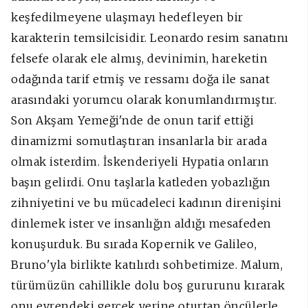
keşfedilmeyene ulaşmayı hedefleyen bir
karakterin temsilcisidir. Leonardo resim sanatını
felsefe olarak ele almış, devinimin, hareketin
odağında tarif etmiş ve ressamı doğa ile sanat
arasındaki yorumcu olarak konumlandırmıştır.
Son Akşam Yemeği'nde de onun tarif ettiği
dinamizmi somutlaştıran insanlarla bir arada
olmak isterdim. İskenderiyeli Hypatia onların
başın gelirdi. Onu taşlarla katleden yobazlığın
zihniyetini ve bu mücadeleci kadının direnişini
dinlemek ister ve insanlığın aldığı mesafeden
konuşurduk. Bu sırada Kopernik ve Galileo,
Bruno'yla birlikte katılırdı sohbetimize. Malum,
türümüzün cahillikle dolu boş gururunu kırarak
onu evrendeki gerçek yerine oturtan öncülerle