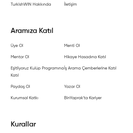
TurkishWIN Hakkında
İletişim
Aramıza Katıl
Üye Ol
Menti Ol
Mentor Ol
Hikaye Hasadına Katıl
Eşitliyoruz Kulüp Programına
İş Arama Çemberlerine Katıl
Katıl
Paydaş Ol
Yazar Ol
Kurumsal Katkı
BinYaprak'ta Kariyer
Kurallar