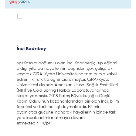
giriş
yapın.
İnci Kadribey
<p>Kosova doğumlu olan İnci Kadribegiç, tıp eğitimi
aldığı yıllarda hayallerinin peşinden çok çalışarak
koşarak CiRA-Kyoto Üniversitesi’ne tam bursla kabul
edilen ilk Türk tıp öğrencisi olmuştur. CiRA-Kyoto
Üniversitesi dışında Amerikan Ulusal Sağlık Enstitüleri
(NIH) ve Cold Spring Harbor Laboratuvarlarında
stajlar yapmıştır. 2018 Fatoş Büyükkuşoğlu Güçlü
Kadın Ödülü’nün kazananlarından biri olan İnci, bilim
felsefesi ve tarihine ilgi duymaktadır. Bilimin
aydınlatıcı gücüne inanarak hayallerinin izinde fark
yaratacak adımlar atmaya devam
etmektedir. </p>