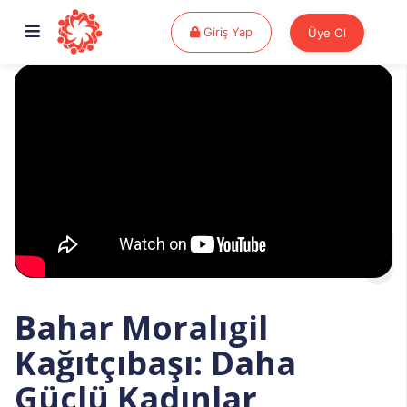
Giriş Yap
Giriş Yap
Üye Ol
Bahar Moralıgil
Kağıtçıbaşı: Daha
Güçlü Kadınlar