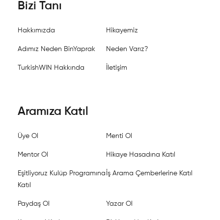
Bizi Tanı
Hakkımızda
Hikayemiz
Adımız Neden BinYaprak
Neden Varız?
TurkishWIN Hakkında
İletişim
Aramıza Katıl
Üye Ol
Menti Ol
Mentor Ol
Hikaye Hasadına Katıl
Eşitliyoruz Kulüp Programına
İş Arama Çemberlerine Katıl
Katıl
Paydaş Ol
Yazar Ol