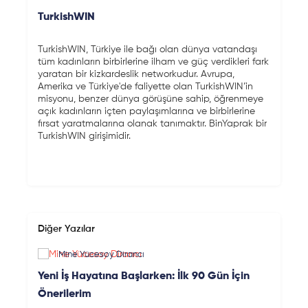
TurkishWIN
TurkishWIN, Türkiye ile bağı olan dünya vatandaşı
tüm kadınların birbirlerine ilham ve güç verdikleri fark
yaratan bir kizkardeslik networkudur. Avrupa,
Amerika ve Türkiye'de faliyette olan TurkishWIN’in
misyonu, benzer dünya görüşüne sahip, öğrenmeye
açık kadınların içten paylaşımlarına ve birbirlerine
fırsat yaratmalarına olanak tanımaktır. BinYaprak bir
TurkishWIN girişimidir.
Diğer Yazılar
Mine Yücesoy Dirancı
Yeni İş Hayatına Başlarken: İlk 90 Gün İçin
Önerilerim