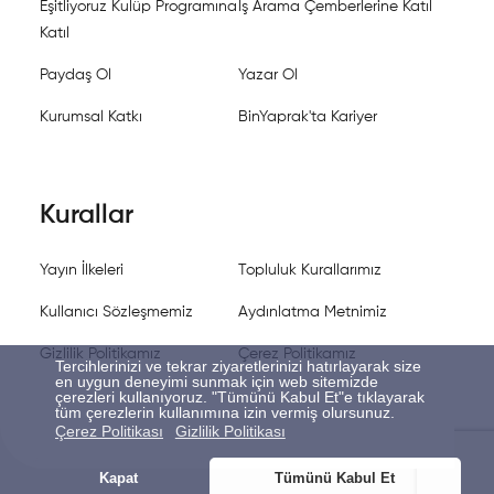
Eşitliyoruz Kulüp Programına
İş Arama Çemberlerine Katıl
Katıl
Paydaş Ol
Yazar Ol
Kurumsal Katkı
BinYaprak'ta Kariyer
Kurallar
Yayın İlkeleri
Topluluk Kurallarımız
Kullanıcı Sözleşmemiz
Aydınlatma Metnimiz
Gizlilik Politikamız
Çerez Politikamız
Tercihlerinizi ve tekrar ziyaretlerinizi hatırlayarak size
en uygun deneyimi sunmak için web sitemizde
çerezleri kullanıyoruz. "Tümünü Kabul Et"e tıklayarak
tüm çerezlerin kullanımına izin vermiş olursunuz.
Çerez Politikası
Gizlilik Politikası
Kapat
Tümünü Kabul Et