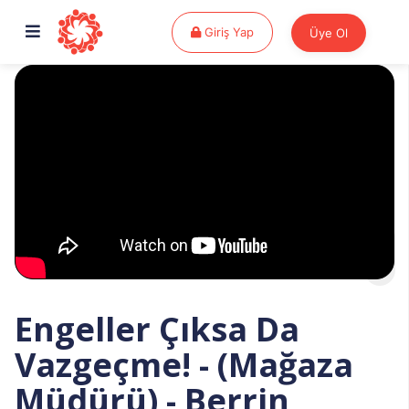
Giriş Yap
Giriş Yap
Üye Ol
Engeller Çıksa Da
Vazgeçme! - (Mağaza
Müdürü) - Berrin