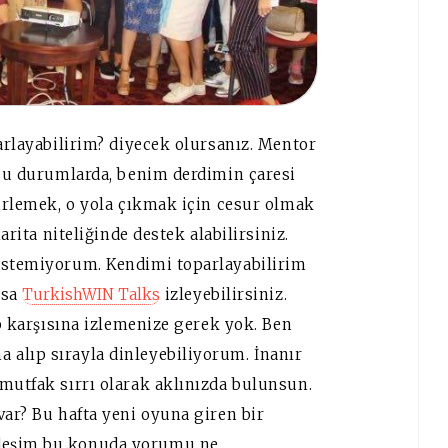
arlayabilirim? diyecek olursanız. Mentor
 Bu durumlarda, benim derdimin çaresi
lirlemek, o yola çıkmak için cesur olmak
arita niteliğinde destek alabilirsiniz.
 istemiyorum. Kendimi toparlayabilirim
rsa
TurkishWIN Talks
izleyebilirsiniz.
up karşısına izlemenize gerek yok. Ben
alıp sırayla dinleyebiliyorum. İnanır
mutfak sırrı olarak aklınızda bulunsun.
var? Bu hafta yeni oyuna giren bir
rdeşim bu konuda yorumu ne