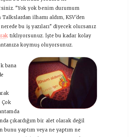
irsiniz. "Yok yok benim durumum
m Talkslardan ilhamı aldım, KSV'den
nerede bu iş yazıları" diyecek olursanız
prak
tıklıyorsunuz. İşte bu kadar kolay
 çantanıza koymuş oluyorsunuz.
ek bana
de
arak
. Çok
 çantamda
da çıkardığım bir alet olarak değil
en bunu yaptım veya ne yaptım ne