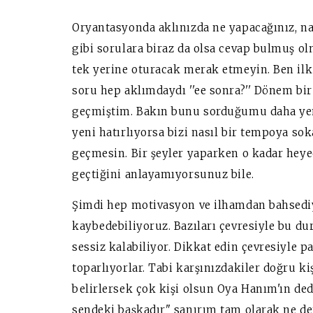
Oryantasyonda aklınızda ne yapacağınız, nas
gibi sorulara biraz da olsa cevap bulmuş o
tek yerine oturacak merak etmeyin. Ben il
soru hep aklımdaydı ''ee sonra?'' Dönem b
geçmiştim. Bakın bunu sorduğumu daha yen
yeni hatırlıyorsa bizi nasıl bir tempoya sok
geçmesin. Bir şeyler yaparken o kadar hey
geçtiğini anlayamıyorsunuz bile.
Şimdi hep motivasyon ve ilhamdan bahsediy
kaybedebiliyoruz. Bazıları çevresiyle bu d
sessiz kalabiliyor. Dikkat edin çevresiyle p
toparlıyorlar. Tabi karşınızdakiler doğru ki
belirlersek çok kişi olsun Oya Hanım'ın de
sendeki başkadır" sanırım tam olarak ne d