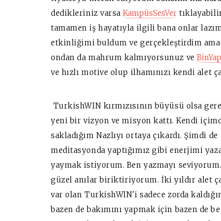
dedikleriniz varsa
KampüsSesVer
tıklayabil
tamamen iş hayatıyla ilgili bana onlar lazı
etkinliğimi buldum ve gerçekleştirdim ama 
ondan da mahrum kalmıyorsunuz ve
BinYa
ve hızlı motive olup ilhamınızı kendi alet
TurkishWIN kırmızısının büyüsü olsa ger
yeni bir vizyon ve misyon kattı. Kendi içim
sakladığım Nazlıyı ortaya çıkardı. Şimdi de
meditasyonda yaptığımız gibi enerjimi yaz
yaymak istiyorum. Ben yazmayı seviyorum
güzel anılar biriktiriyorum. İki yıldır alet
var olan TurkishWIN'i sadece zorda kaldığım
bazen de bakımını yapmak için bazen de b