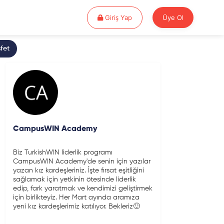
Giriş Yap
Giriş Yap
Üye Ol
fet
CampusWIN Academy
Biz TurkishWIN liderlik programı
CampusWIN Academy'de senin için yazılar
yazan kız kardeşleriniz. İşte fırsat eşitliğini
sağlamak için yetkinin ötesinde liderlik
edip, fark yaratmak ve kendimizi geliştirmek
için birlikteyiz. Her Mart ayında aramıza
yeni kız kardeşlerimiz katılıyor. Bekleriz🙂