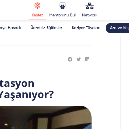
Keşfet
Mentorunu Bul
Network
kaye Hasadı
Ücretsiz Eğitimler
Kariyer Tüyoları
Ara ve Keş
tasyon
 Yaşanıyor?