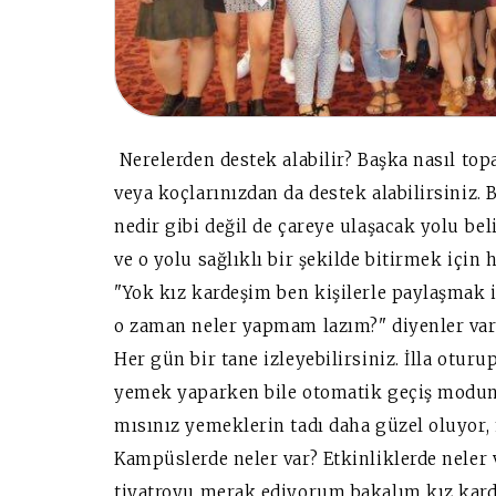
Nerelerden destek alabilir? Başka nasıl top
veya koçlarınızdan da destek alabilirsiniz.
nedir gibi değil de çareye ulaşacak yolu be
ve o yolu sağlıklı bir şekilde bitirmek için h
"Yok kız kardeşim ben kişilerle paylaşmak
o zaman neler yapmam lazım?" diyenler va
Her gün bir tane izleyebilirsiniz. İlla otur
yemek yaparken bile otomatik geçiş moduna 
mısınız yemeklerin tadı daha güzel oluyor, 
Kampüslerde neler var? Etkinliklerde neler 
tiyatroyu merak ediyorum bakalım kız ka