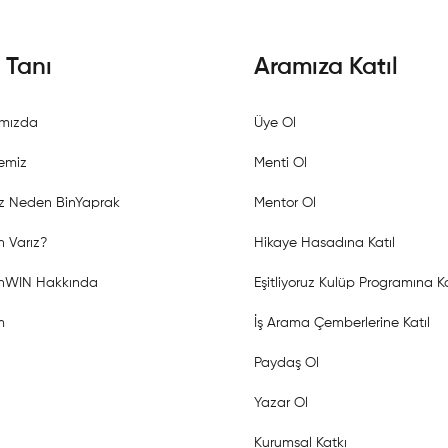
i Tanı
Aramıza Katıl
mızda
Üye Ol
emiz
Menti Ol
z Neden BinYaprak
Mentor Ol
 Varız?
Hikaye Hasadına Katıl
shWIN Hakkında
Eşitliyoruz Kulüp Programına Ka
m
İş Arama Çemberlerine Katıl
Paydaş Ol
Yazar Ol
Kurumsal Katkı