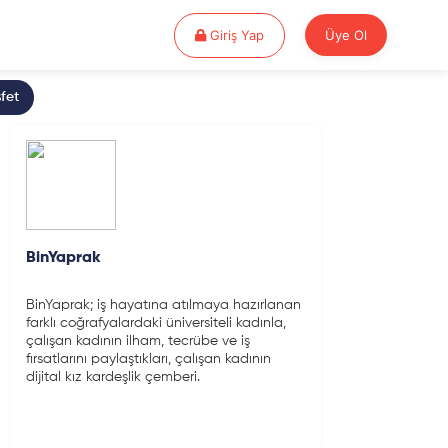
Giriş Yap
Giriş Yap
Üye Ol
fet
BinYaprak
BinYaprak; iş hayatına atılmaya hazırlanan
farklı coğrafyalardaki üniversiteli kadınla,
çalışan kadının ilham, tecrübe ve iş
fırsatlarını paylaştıkları, çalışan kadının
dijital kız kardeşlik çemberi.