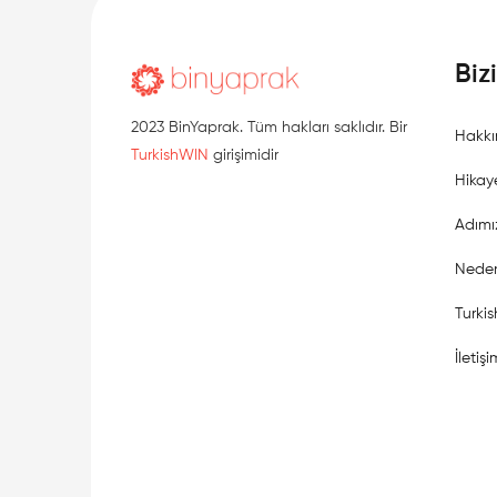
Biz
2023 BinYaprak. Tüm hakları saklıdır. Bir
Hakkı
TurkishWIN
girişimidir
Hikay
Adımı
Neden
Turki
İletişi