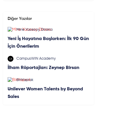
Diğer Yazılar
Mine Yücesoy Dirancı
Yeni İş Hayatına Başlarken: İlk 90 Gün
İçin Önerilerim
CampusWIN Academy
İlham Röportajları: Zeynep Birsan
BinYaprak
Unilever Women Talents by Beyond
Sales