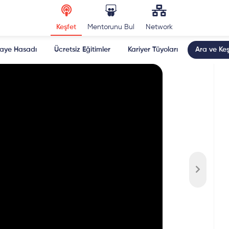
Keşfet
Mentorunu Bul
Network
kaye Hasadı
Ücretsiz Eğitimler
Kariyer Tüyoları
Ara ve Keş