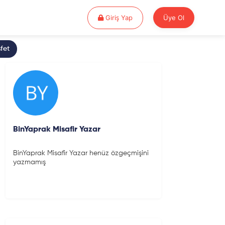
Giriş Yap
Giriş Yap
Üye Ol
fet
BinYaprak Misafir Yazar
BinYaprak Misafir Yazar henüz özgeçmişini
yazmamış