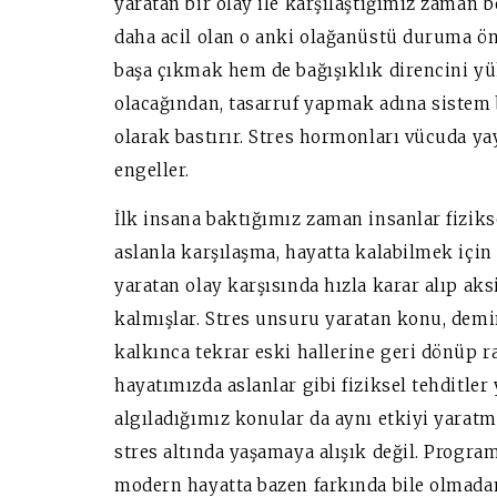
yaratan bir olay ile karşılaştığımız zaman 
daha acil olan o anki olağanüstü duruma önc
başa çıkmak hem de bağışıklık direncini yü
olacağından, tasarruf yapmak adına sistem b
olarak bastırır. Stres hormonları vücuda yay
engeller.
İlk insana baktığımız zaman insanlar fizikse
aslanla karşılaşma, hayatta kalabilmek için
yaratan olay karşısında hızla karar alıp aks
kalmışlar. Stres unsuru yaratan konu, demi
kalkınca tekrar eski hallerine geri dönüp r
hayatımızda aslanlar gibi fiziksel tehditler
algıladığımız konular da aynı etkiyi yaratm
stres altında yaşamaya alışık değil. Program
modern hayatta bazen farkında bile olmadan