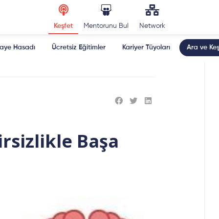
Keşfet
Mentorunu Bul
Network
kaye Hasadı
Ücretsiz Eğitimler
Kariyer Tüyoları
Ara ve Keş
rsizlikle Başa