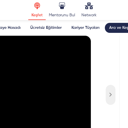
Keşfet
Mentorunu Bul
Network
kaye Hasadı
Ücretsiz Eğitimler
Kariyer Tüyoları
Ara ve Keş