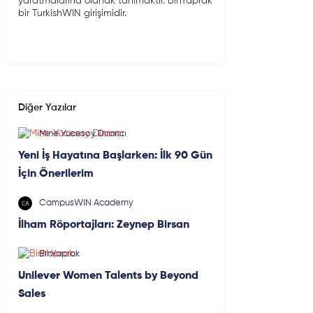
yaratmalarına olanak tanımaktır. BinYaprak
bir TurkishWIN girişimidir.
Diğer Yazılar
Mine Yücesoy Dirancı
Yeni İş Hayatına Başlarken: İlk 90 Gün
İçin Önerilerim
CampusWIN Academy
İlham Röportajları: Zeynep Birsan
BinYaprak
Unilever Women Talents by Beyond
Sales