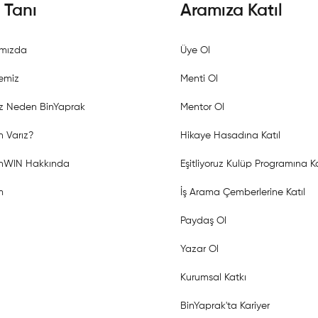
i Tanı
Aramıza Katıl
mızda
Üye Ol
emiz
Menti Ol
z Neden BinYaprak
Mentor Ol
 Varız?
Hikaye Hasadına Katıl
shWIN Hakkında
Eşitliyoruz Kulüp Programına Ka
m
İş Arama Çemberlerine Katıl
Paydaş Ol
Yazar Ol
Kurumsal Katkı
BinYaprak'ta Kariyer