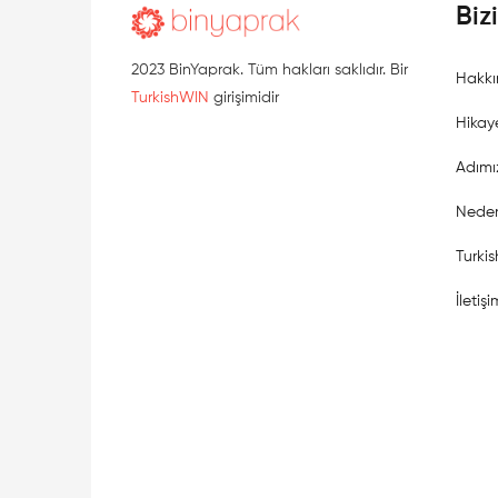
Biz
2023 BinYaprak. Tüm hakları saklıdır. Bir
Hakkı
TurkishWIN
girişimidir
Hikay
Adımı
Neden
Turki
İletişi