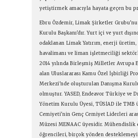
yetiştirmek amacıyla hayata geçen bu pr
Ebru Özdemir, Limak Şirketler Grubu'nun
Kurulu Başkanı'dır. Yurt içi ve yurt dışın
odaklanan Limak Yatırım, enerji üretim, d
havalimanı ve liman işletmeciliği sektör
2014 yılında Birleşmiş Milletler Avrup
alan Uluslararası Kamu Özel İşbirliği Pr
Merkezi'nde oluşturulan Danışma Kurulu
olmuştur. YASED, Endeavor Türkiye ve Dı
Yönetim Kurulu Üyesi, TÜSİAD ile TMB 
Cemiyeti'nin Genç Cemiyet Liderleri ara
Müzesi MENAAC üyesidir. Mühendislik eğ
öğrencileri, birçok yönden desteklemey