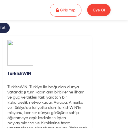
Giriş Yap
Giriş Yap
Üye Ol
fet
TurkishWIN
TurkishWIN, Türkiye ile bağı olan dünya
vatandaşı tüm kadınların birbirlerine ilham
ve güç verdikleri fark yaratan bir
kizkardeslik networkudur. Avrupa, Amerika
ve Türkiye'de faliyette olan TurkishWIN’in
misyonu, benzer dünya görüşüne sahip,
öğrenmeye açık kadınların içten
paylaşımlarına ve birbirlerine fırsat