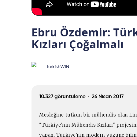
Ebru Özdemir: Tür
Kızları Çoğalmalı
TurkishWIN
10.327 görüntüleme ·
26 Nisan 2017
Mesleğine tutkun bir mühendis olan Li
"Türkiye'nin Mühendis Kızları" projesini
yapan, Türkiye'nin modern yüzüne bili