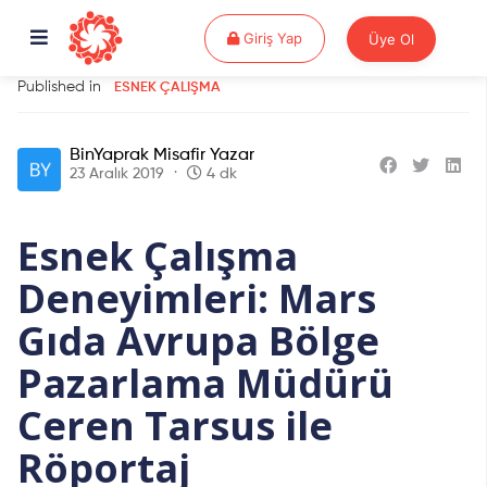
Giriş Yap
Giriş Yap
Üye Ol
Published in
ESNEK ÇALIŞMA
BinYaprak Misafir Yazar
23 Aralık 2019
4 dk
Esnek Çalışma
Deneyimleri: Mars
Gıda Avrupa Bölge
Pazarlama Müdürü
Ceren Tarsus ile
Röportaj