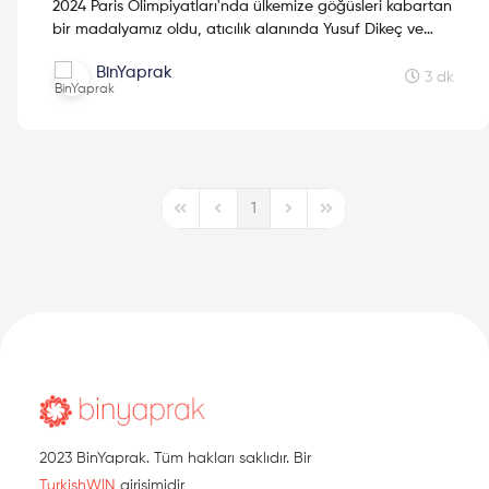
2024 Paris Olimpiyatları'nda ülkemize göğüsleri kabartan
bir madalyamız oldu, atıcılık alanında Yusuf Dikeç ve
Şevval İlayda Tarhan'ın kazandığı gümüş madalyaydı bu.
BinYaprak
Atıcılık alanında kazandığımız ilk olimpiyat madalyasıydı
3 dk
ve hem tüm Türkiye'yi gururlandırmış, hem de dünyada
büyük bir ses getirmişti. İnsanlar Yusuf Dikeç'in atıcılık
duruşunu konuştu, odak Yusuf Dikeç ve Türkiye'deydi.
Gelin odağı şimdi de Şevval İlayda Tarhan'a
yönlendirelim, genç sporcumuzun hayatını ve başarılarını
1
konuşalım.
First Page
Previous Page
Next Page
Last Page
2023 BinYaprak. Tüm hakları saklıdır. Bir
TurkishWIN
girişimidir