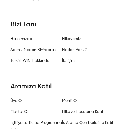
Bizi Tanı
Hakkımızda
Hikayemiz
Adımız Neden BinYaprak
Neden Varız?
TurkishWIN Hakkında
İletişim
Aramıza Katıl
Üye Ol
Menti Ol
Mentor Ol
Hikaye Hasadına Katıl
Eşitliyoruz Kulüp Programına
İş Arama Çemberlerine Katıl