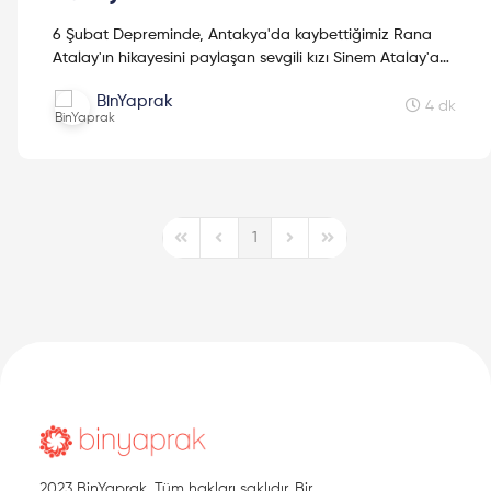
6 Şubat Depreminde, Antakya'da kaybettiğimiz Rana
Atalay'ın hikayesini paylaşan sevgili kızı Sinem Atalay'a
teşekkür ederiz.
BinYaprak
4 dk
1
First Page
Previous Page
Next Page
Last Page
2023 BinYaprak. Tüm hakları saklıdır. Bir