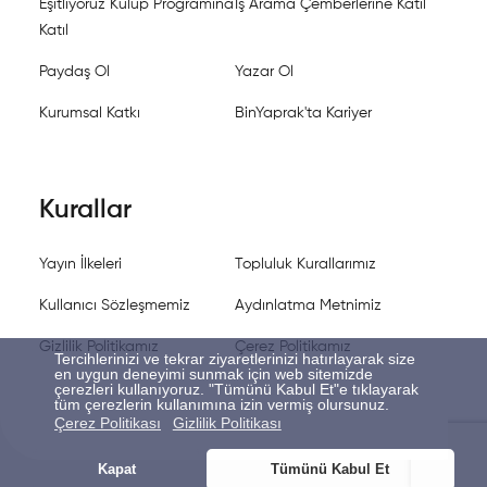
Eşitliyoruz Kulüp Programına
İş Arama Çemberlerine Katıl
Katıl
Paydaş Ol
Yazar Ol
Kurumsal Katkı
BinYaprak'ta Kariyer
Kurallar
Yayın İlkeleri
Topluluk Kurallarımız
Kullanıcı Sözleşmemiz
Aydınlatma Metnimiz
Gizlilik Politikamız
Çerez Politikamız
Tercihlerinizi ve tekrar ziyaretlerinizi hatırlayarak size
en uygun deneyimi sunmak için web sitemizde
çerezleri kullanıyoruz. "Tümünü Kabul Et"e tıklayarak
tüm çerezlerin kullanımına izin vermiş olursunuz.
Çerez Politikası
Gizlilik Politikası
Kapat
Tümünü Kabul Et