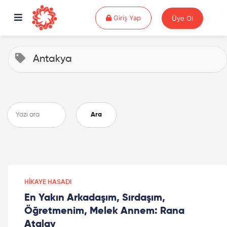
Giriş Yap
Giriş Yap
Üye Ol
Antakya
Ara
HIKAYE HASADI
En Yakın Arkadaşım, Sırdaşım,
Öğretmenim, Melek Annem: Rana
Atalay