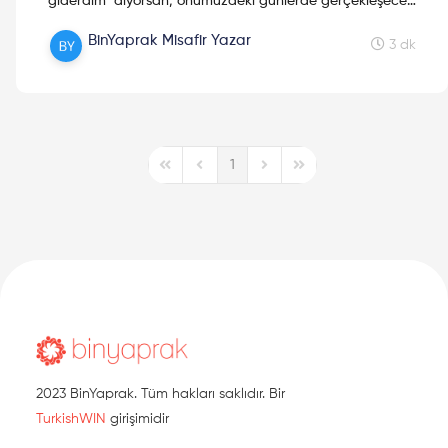
giderdim" diyorsan; önümüzdeki günlerde gerçekleşecek
teknolojik ve bilimsel etkinlikler bu yazıda!
BinYaprak Misafir Yazar
3 dk
1
First Page
Previous Page
Next Page
Last Page
2023 BinYaprak. Tüm hakları saklıdır. Bir
TurkishWIN
girişimidir