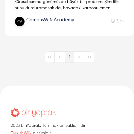
Küresel ısınma günümüzde büyük bir problem. Şimdilik
bunu durduramasak da, havadaki karbonu emen
sentetik ağaçların yardımıyla yavaşlamasını
CampusWIN Academy
sağlayabiliriz!
3 dk
1
First Page
Previous Page
Next Page
Last Page
2023 BinYaprak. Tüm hakları saklıdır. Bir
TurkishWIN
girişimidir