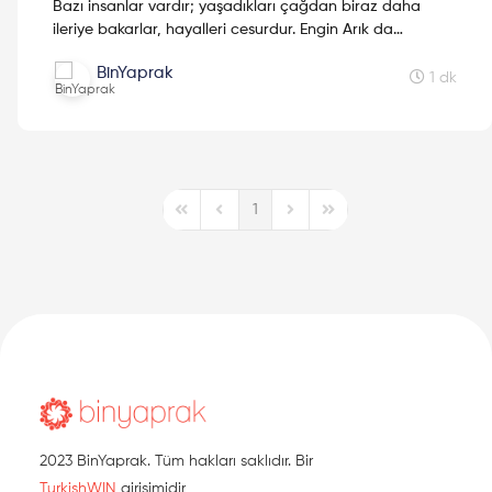
Bazı insanlar vardır; yaşadıkları çağdan biraz daha
ileriye bakarlar, hayalleri cesurdur. Engin Arık da
onlardan biriydi. Onun hikayesi, bir bilim insanının
BinYaprak
ötesinde, bu topraklarda bilime inanan bir kadının güçlü
1 dk
yürüyüşüdür.
1
First Page
Previous Page
Next Page
Last Page
2023 BinYaprak. Tüm hakları saklıdır. Bir
TurkishWIN
girişimidir