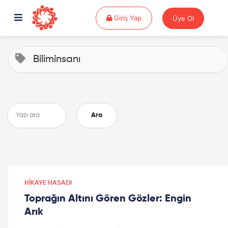
Giriş Yap
Giriş Yap
Üye Ol
Biliminsanı
Ara
HIKAYE HASADI
Toprağın Altını Gören Gözler: Engin
Arık