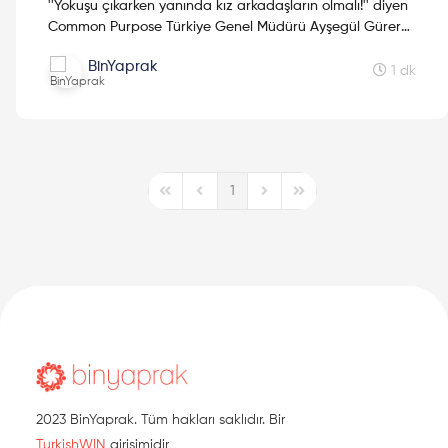
''Yokuşu çıkarken yanında kız arkadaşların olmalı!'' diyen
Common Purpose Türkiye Genel Müdürü Ayşegül Gürerk
kendi kariyer planlaması hakkında bilgiler veriyor...
BinYaprak
1 dk
1
First Page
Previous Page
Next Page
Last Page
2023 BinYaprak. Tüm hakları saklıdır. Bir
TurkishWIN
girişimidir