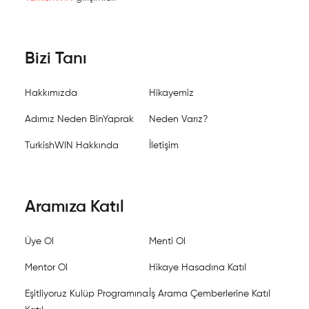
Bizi Tanı
Hakkımızda
Hikayemiz
Adımız Neden BinYaprak
Neden Varız?
TurkishWIN Hakkında
İletişim
Aramıza Katıl
Üye Ol
Menti Ol
Mentor Ol
Hikaye Hasadına Katıl
Eşitliyoruz Kulüp Programına
İş Arama Çemberlerine Katıl