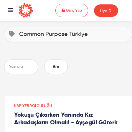
Giriş Yap
Giriş Yap
Üye Ol
Common Purpose Türkiye
Ara
KARIYER YOLCULUĞU
Yokuşu Çıkarken Yanında Kız
Arkadaşların Olmalı! - Ayşegül Gürerk