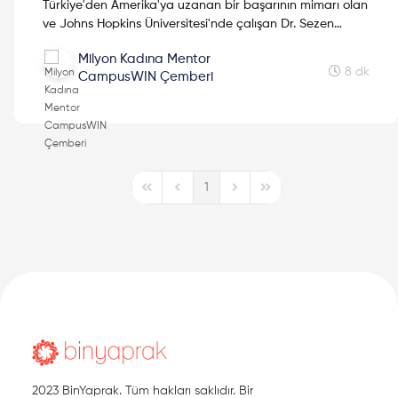
Türkiye'den Amerika'ya uzanan bir başarının mimarı olan
ve Johns Hopkins Üniversitesi'nde çalışan Dr. Sezen
Karakuş ile çok keyifli bir röportaj gerçekleştirdik. Okul
Milyon Kadına Mentor
yıllarına ilk başladığı günden bu yana yaşadığı serüveni
8 dk
CampusWIN Çemberi
bizlerle paylaşan Karakuş, siz sevgili okurlarımıza da
küçük tavsiyeler vermeyi unutmadı. Hazırsanız bu
serüveni okuma maceramız başlasın. Keyifli okumalar...
1
First Page
Previous Page
Next Page
Last Page
2023 BinYaprak. Tüm hakları saklıdır. Bir