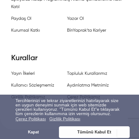
Katıl
Paydaş Ol
Yazar Ol
Kurumsal Katkı
BinYaprak'ta Kariyer
Kurallar
Yayın İlkeleri
Topluluk Kurallarımız
Kullanıcı Sözleşmemiz
Aydınlatma Metnimiz
Gizlilik Politikamız
Çerez Politikamız
Tercihlerinizi ve tekrar ziyaretlerinizi hatırlayarak size
en uygun deneyimi sunmak için web sitemizde
çerezleri kullanıyoruz. "Tümünü Kabul Et"e tıklayarak
tüm çerezlerin kullanımına izin vermiş olursunuz.
Çerez Politikası
Gizlilik Politikası
Kapat
Tümünü Kabul Et