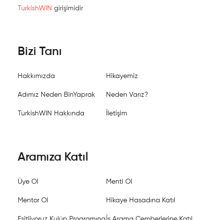
TurkishWIN
girişimidir
Bizi Tanı
Hakkımızda
Hikayemiz
Adımız Neden BinYaprak
Neden Varız?
TurkishWIN Hakkında
İletişim
Aramıza Katıl
Üye Ol
Menti Ol
Mentor Ol
Hikaye Hasadına Katıl
Eşitliyoruz Kulüp Programına
İş Arama Çemberlerine Katıl