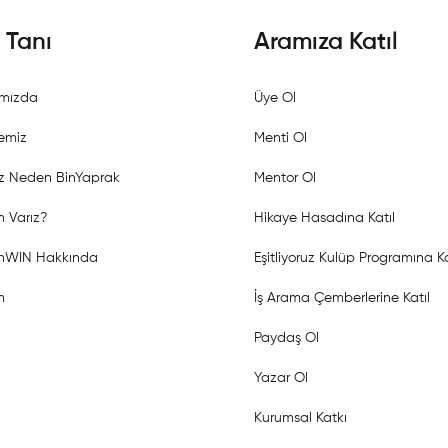
i Tanı
Aramıza Katıl
mızda
Üye Ol
emiz
Menti Ol
z Neden BinYaprak
Mentor Ol
 Varız?
Hikaye Hasadına Katıl
shWIN Hakkında
Eşitliyoruz Kulüp Programına Ka
m
İş Arama Çemberlerine Katıl
Paydaş Ol
Yazar Ol
Kurumsal Katkı