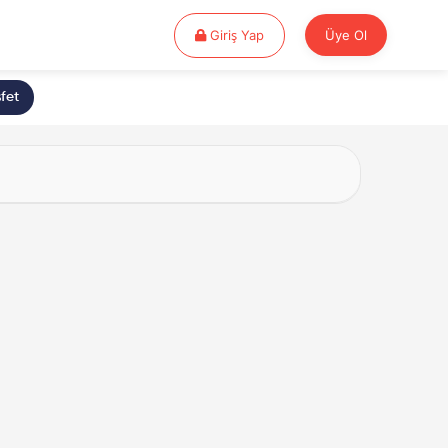
Giriş Yap
Giriş Yap
Üye Ol
fet