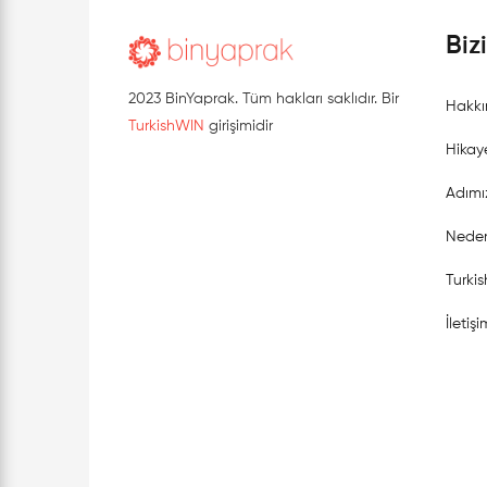
Biz
2023 BinYaprak. Tüm hakları saklıdır. Bir
Hakkı
TurkishWIN
girişimidir
Hikay
Adımı
Neden
Turki
İletişi