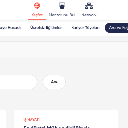
Keşfet
Mentorunu Bul
Network
kaye Hasadı
Ücretsiz Eğitimler
Kariyer Tüyoları
Ara ve Keş
Ara
İŞ HAYATI