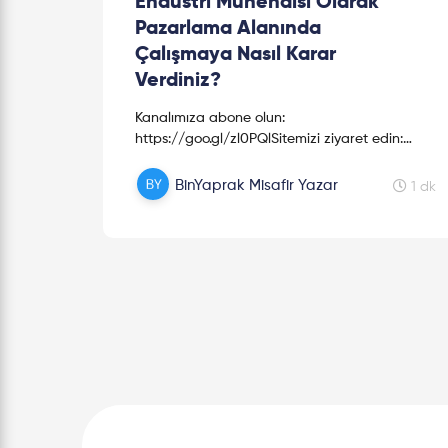
Endüstri Mühendisi Olarak
Pazarlama Alanında
Çalışmaya Nasıl Karar
Verdiniz?
Kanalımıza abone olun:
https://goo.gl/zl0PQlSitemizi ziyaret edin:
http://anlatsin.com/Sosyal medyada Anlatsın'ı
takip edin:• Twitter: https://twitter.com/anlat...
BinYaprak Misafir Yazar
1 dk