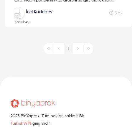
tarafından pandemi (kıtalararası salgın) olarak ilan
edilen Covid-19 hastalığı insanlığın üstesinden gelmeye
İnci Kadribey
çalıştığı son salgın mı olacak? Şüphesiz ki hayır. Doğa
3 dk
bizden intikam alıyor olabilir mi? Gelin birlikte bakalım!
1
First Page
Previous Page
Next Page
Last Page
2023 BinYaprak. Tüm hakları saklıdır. Bir
TurkishWIN
girişimidir