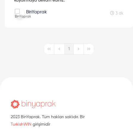
kaydırmaya devam ediniz.
BinYaprak
3 dk
1
First Page
Previous Page
Next Page
Last Page
2023 BinYaprak. Tüm hakları saklıdır. Bir
TurkishWIN
girişimidir