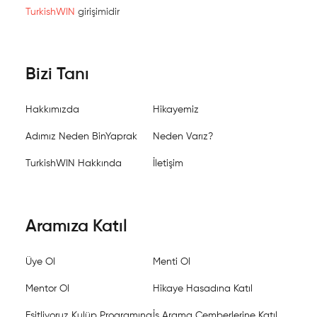
TurkishWIN
girişimidir
Bizi Tanı
Hakkımızda
Hikayemiz
Adımız Neden BinYaprak
Neden Varız?
TurkishWIN Hakkında
İletişim
Aramıza Katıl
Üye Ol
Menti Ol
Mentor Ol
Hikaye Hasadına Katıl
Eşitliyoruz Kulüp Programına
İş Arama Çemberlerine Katıl