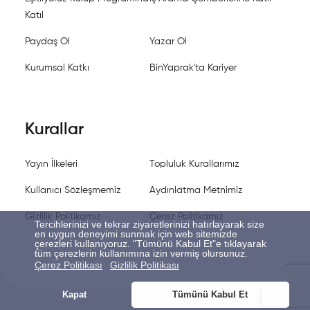
Katıl
Paydaş Ol
Yazar Ol
Kurumsal Katkı
BinYaprak'ta Kariyer
Kurallar
Yayın İlkeleri
Topluluk Kurallarımız
Kullanıcı Sözleşmemiz
Aydınlatma Metnimiz
Gizlilik Politikamız
Çerez Politikamız
Tercihlerinizi ve tekrar ziyaretlerinizi hatırlayarak size
en uygun deneyimi sunmak için web sitemizde
çerezleri kullanıyoruz. "Tümünü Kabul Et"e tıklayarak
tüm çerezlerin kullanımına izin vermiş olursunuz.
Çerez Politikası
Gizlilik Politikası
Kapat
Tümünü Kabul Et