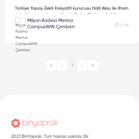
Türkiye Yapay Zekâ İnisiyatifi kurucusu Halil Aksu ile ilham
dolu bir röportaj gerçekleştirdik, keyifli okumalar! Yapay
Milyon Kadına Mentor
Zekâ alanında merak ettikleriniz ve fazlası için
4 dk
CampusWIN Çemberi
kaçırmayın!
1
First Page
Previous Page
Next Page
Last Page
2023 BinYaprak. Tüm hakları saklıdır. Bir