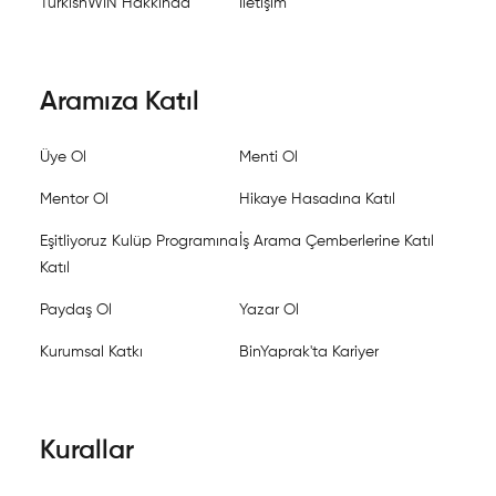
TurkishWIN Hakkında
İletişim
Aramıza Katıl
Üye Ol
Menti Ol
Mentor Ol
Hikaye Hasadına Katıl
Eşitliyoruz Kulüp Programına
İş Arama Çemberlerine Katıl
Katıl
Paydaş Ol
Yazar Ol
Kurumsal Katkı
BinYaprak'ta Kariyer
Kurallar