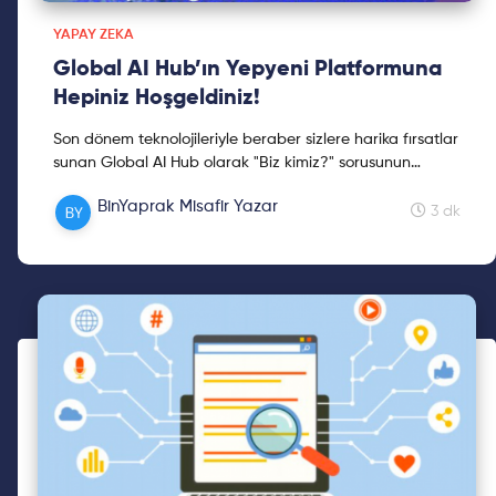
YAPAY ZEKA
Global AI Hub’ın Yepyeni Platformuna
Hepiniz Hoşgeldiniz!
Son dönem teknolojileriyle beraber sizlere harika fırsatlar
sunan Global AI Hub olarak "Biz kimiz?" sorusunun
yanıtını sizler için özel bir blog yazısında topladık. Keyifli
BinYaprak Misafir Yazar
okumalar dileriz!
3 dk