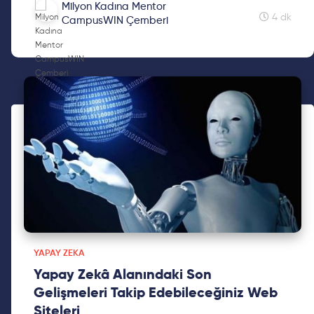
Milyon Kadına Mentor
Zekâ alanında merak ettikleriniz ve fazlası için
4 dk
CampusWIN Çemberi
kaçırmayın!
YAPAY ZEKA
Yapay Zekâ Alanındaki Son
Gelişmeleri Takip Edebileceğiniz Web
Siteleri