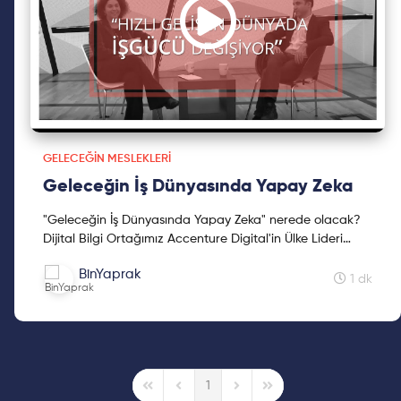
GELECEĞIN MESLEKLERI
Geleceğin İş Dünyasında Yapay Zeka
"Geleceğin İş Dünyasında Yapay Zeka" nerede olacak?
Dijital Bilgi Ortağımız Accenture Digital'in Ülke Lideri
Erdal Güner tüm merak edilenleri anlatıyor. Erdal G...
BinYaprak
1 dk
1
First Page
Previous Page
Next Page
Last Page