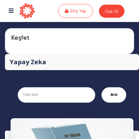
Giriş Yap
Giriş Yap
Üye Ol
Keşfet
Yapay Zeka
Ara