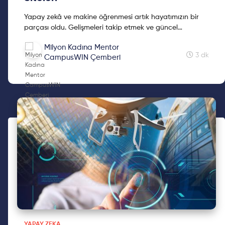
Yapay zekâ ve makine öğrenmesi artık hayatımızın bir
parçası oldu. Gelişmeleri takip etmek ve güncel
bilgilerden haberdar olmak, zamana ayak uydurabilmek
Milyon Kadına Mentor
için zorunlu hale geldi. Yapay zekâ alanında son
3 dk
CampusWIN Çemberi
gelişmeleri takip edebileceğiniz web sitelerini sizler için
derledim, okumaya devam edin!
YAPAY ZEKA