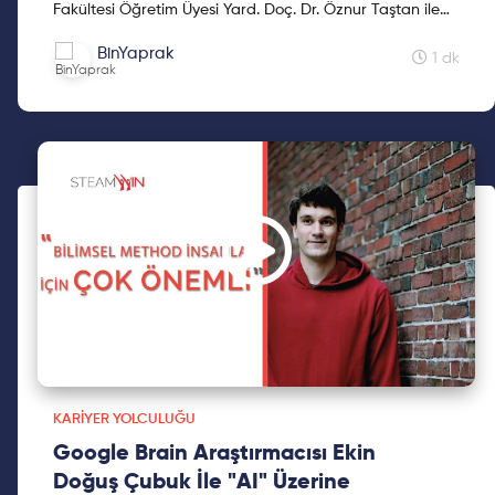
Fakültesi Öğretim Üyesi Yard. Doç. Dr. Öznur Taştan ile
STEAMWIN canlı yayınında buluştuk. Yrd. Doç. Dr. Öznu...
BinYaprak
1 dk
KARIYER YOLCULUĞU
Google Brain Araştırmacısı Ekin
Doğuş Çubuk İle "AI" Üzerine