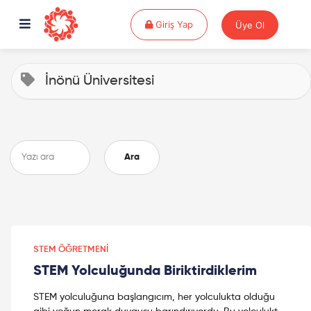
Giriş Yap
Giriş Yap
Üye Ol
İnönü Üniversitesi
Ara
STEM ÖĞRETMENI
STEM Yolculuğunda Biriktirdiklerim
STEM yolculuğuna başlangıcım, her yolculukta olduğu