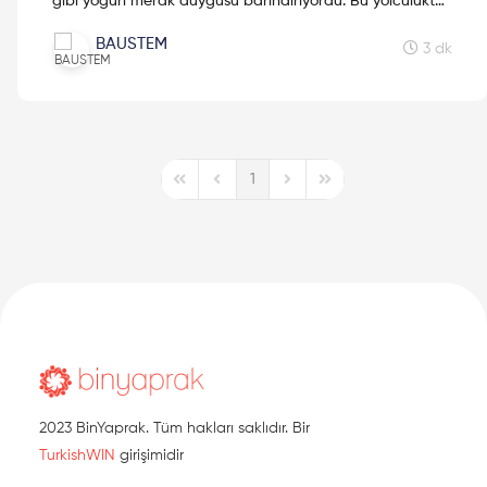
gibi yoğun merak duygusu barındırıyordu. Bu yolculukta
neler yaşadığımı öğrenmek için okumaya devam et!
BAUSTEM
3 dk
1
First Page
Previous Page
Next Page
Last Page
2023 BinYaprak. Tüm hakları saklıdır. Bir
TurkishWIN
girişimidir