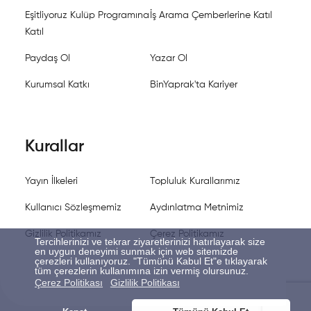
Eşitliyoruz Kulüp Programına
İş Arama Çemberlerine Katıl
Katıl
Paydaş Ol
Yazar Ol
Kurumsal Katkı
BinYaprak'ta Kariyer
Kurallar
Yayın İlkeleri
Topluluk Kurallarımız
Kullanıcı Sözleşmemiz
Aydınlatma Metnimiz
Gizlilik Politikamız
Çerez Politikamız
Tercihlerinizi ve tekrar ziyaretlerinizi hatırlayarak size
en uygun deneyimi sunmak için web sitemizde
çerezleri kullanıyoruz. "Tümünü Kabul Et"e tıklayarak
tüm çerezlerin kullanımına izin vermiş olursunuz.
Çerez Politikası
Gizlilik Politikası