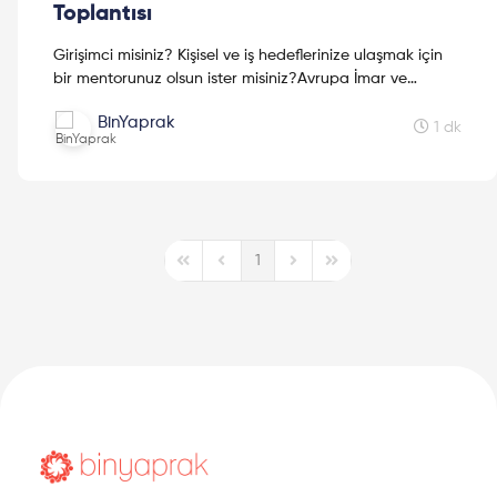
Toplantısı
Girişimci misiniz? Kişisel ve iş hedeflerinize ulaşmak için
bir mentorunuz olsun ister misiniz?Avrupa İmar ve
Kalkınma Bankası (EBRD) "Kadın İşletmelerine Finan...
BinYaprak
1 dk
1
First Page
Previous Page
Next Page
Last Page