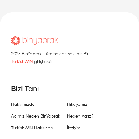
Ayrıca, ailemize yeni katılan Değişim Liderleri Derneği ve
Baymak/BDR Thermea Group'a da burada hoşgeldiniz
demek istiyoruz!
Gelin, bu ayı birlikte kutlayalım!
2023 BinYaprak. Tüm hakları saklıdır. Bir
TurkishWIN
girişimidir
Bizi Tanı
Hakkımızda
Hikayemiz
Adımız Neden BinYaprak
Neden Varız?
TurkishWIN Hakkında
İletişim