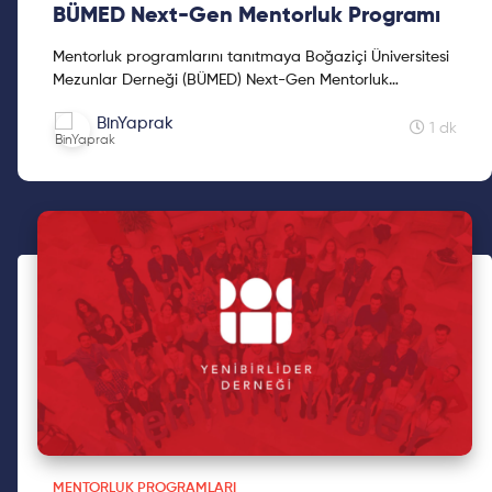
BÜMED Next-Gen Mentorluk Programı
Mentorluk programlarını tanıtmaya Boğaziçi Üniversitesi
Mezunlar Derneği (BÜMED) Next-Gen Mentorluk
Programı ile devam ediyoruz. Ayrıntılar için okumaya
BinYaprak
devam e...
1 dk
MENTORLUK PROGRAMLARI