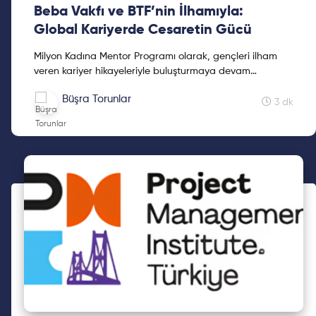
Beba Vakfı ve BTF’nin İlhamıyla:
Global Kariyerde Cesaretin Gücü
Milyon Kadına Mentor Programı olarak, gençleri ilham
veren kariyer hikayeleriyle buluşturmaya devam
ediyoruz. Bu kez, global kariyer başarılarıyla öne çıkan
Büşra Torunlar
iki...
3 dk