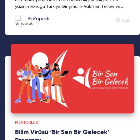
Mentorluk programları hakkında bilgi verdiğimiz bu
yazının konuğu Türkiye Girişimcilik Vakfı'nın Fellow ve
Challenger programları. Ayrıntılar için kaydırmaya
BinYaprak
devam edin!
2 dk
MENTORLUK
Bilim Virüsü ‘Bir Sen Bir Gelecek’