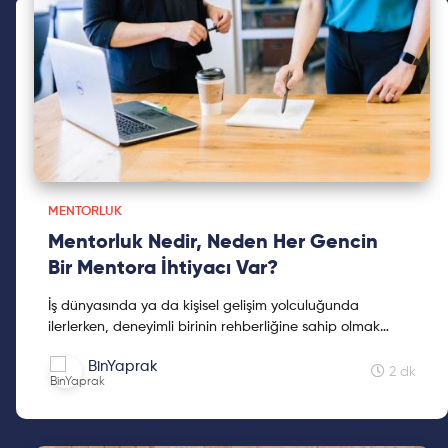
MENTORLUK
Mentorluk Nedir, Neden Her Gencin
Bir Mentora İhtiyacı Var?
İş dünyasında ya da kişisel gelişim yolculuğunda
ilerlerken, deneyimli birinin rehberliğine sahip olmak
çoğu zaman fark yaratır. İşte bu rehberliğe verilen ad: ...
BinYaprak
2 dk