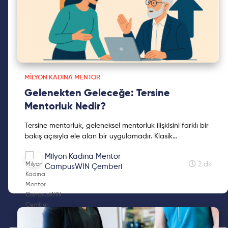
MILYON KADINA MENTOR
Gelenekten Geleceğe: Tersine
Mentorluk Nedir?
Tersine mentorluk, geleneksel mentorluk ilişkisini farklı bir
bakış açısıyla ele alan bir uygulamadır. Klasik
mentorlukta deneyimli olan kişi, daha az deneyime sahip
Milyon Kadına Mentor
kişiye rehberlik ederken; tersine mentorlukta genç, yeni
2 dk
CampusWIN Çemberi
nesil olan kişi, tecrübeli olan kişiye katkı sunar. Bu sayede
iki taraf da karşılıklı öğrenme sürecine dahil olur.