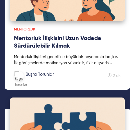
MENTORLUK
Mentorluk İlişkisini Uzun Vadede
Sürdürülebilir Kılmak
Mentorluk ilişkileri genellikle büyük bir heyecanla başlar.
İlk görüşmelerde motivasyon yüksektir, fikir alışverişi
yoğundur ve her iki taraf da sürece katkı sunmaya
Büşra Torunlar
isteklidir. Ancak tıpkı bir proje gibi, bu ilişki de zamanla
2 dk
ritmini kaybedebilir. Görüşmeler seyrekleşir, gündem
netliğini yitirir ve bazen süreç sessizce sonlanır.