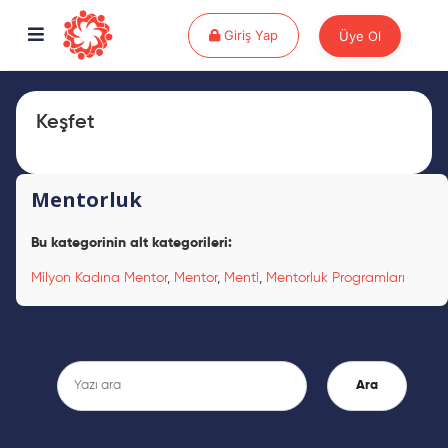
Giriş Yap
Giriş Yap
Üye Ol
Keşfet
Mentorluk
Bu kategorinin alt kategorileri:
Milyon Kadına Mentor
,
Mentor
,
Menti
,
Mentorluk Programları
Ara