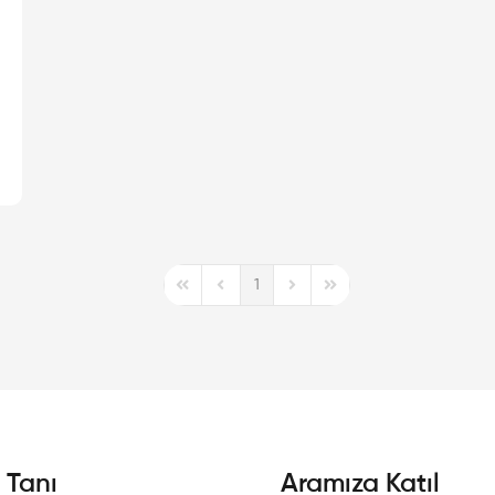
1
First Page
Previous Page
Next Page
Last Page
i Tanı
Aramıza Katıl