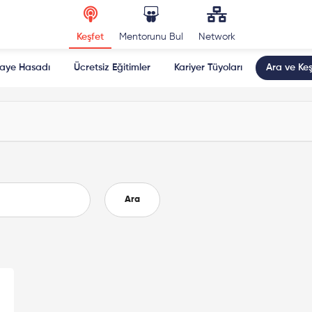
Keşfet
Mentorunu Bul
Network
kaye Hasadı
Ücretsiz Eğitimler
Kariyer Tüyoları
Ara ve Keş
Ara