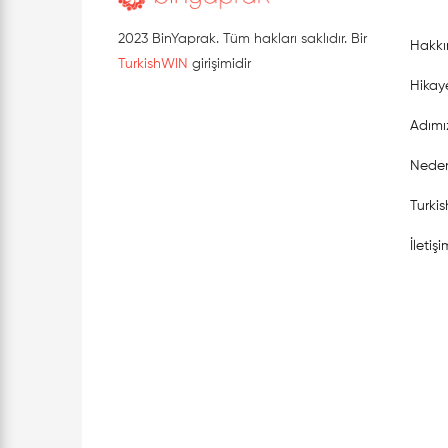
2023 BinYaprak. Tüm hakları saklıdır. Bir
Hakkı
TurkishWIN
girişimidir
Hikay
Adımı
Neden
Turki
İletişi