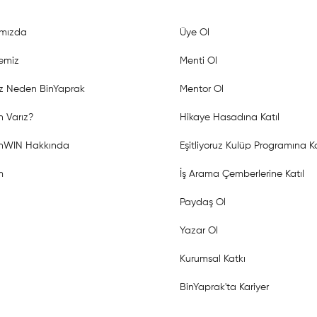
mızda
Üye Ol
emiz
Menti Ol
z Neden BinYaprak
Mentor Ol
 Varız?
Hikaye Hasadına Katıl
shWIN Hakkında
Eşitliyoruz Kulüp Programına Ka
m
İş Arama Çemberlerine Katıl
Paydaş Ol
Yazar Ol
Kurumsal Katkı
BinYaprak'ta Kariyer