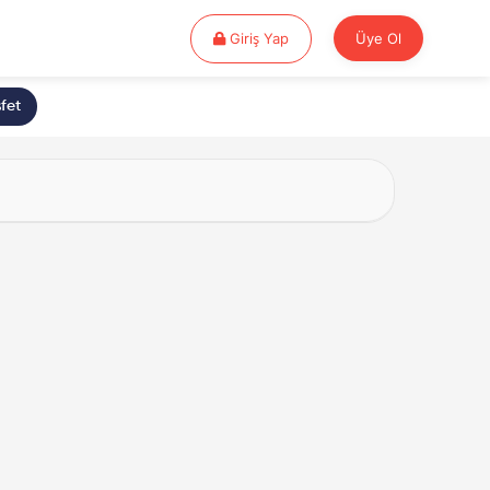
Giriş Yap
Giriş Yap
Üye Ol
fet